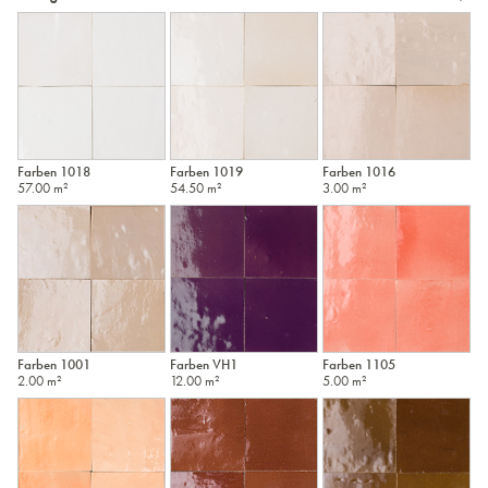
1001
1003
1004
1005
1008
1010
1011
1016
1017
1018
Farben 1018
Farben 1019
Farben 1016
57.00 m²
54.50 m²
3.00 m²
1019
1020
1024
1034
1036
1037
1040
1042
1045
1052
Farben 1001
Farben VH1
Farben 1105
2.00 m²
12.00 m²
5.00 m²
1057
1064
1065
1066
1070