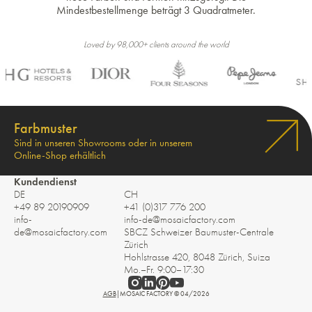
Mindestbestellmenge beträgt 3 Quadratmeter.
Loved by 98,000+ clients around the world
Farbmuster
Sind in unseren Showrooms oder in unserem
Online-Shop erhältlich
Kundendienst
DE
CH
+49 89 20190909
+41 (0)317 776 200
info-
info-de@mosaicfactory.com
de@mosaicfactory.com
SBCZ Schweizer Baumuster-Centrale
Zürich
Hohlstrasse 420, 8048 Zürich, Suiza
Mo.–Fr. 9:00–17:30
AGB
|
MOSAIC FACTORY © 04/2026